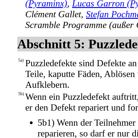
(Pyraminx)
,
Lucas Garron (P
Clément Gallet,
Stefan Pochm
Scramble Programme (außer C
Abschnitt 5: Puzzlede
5a)
Puzzledefekte sind Defekte an
Teile, kaputte Fäden, Ablöse
Aufklebern.
5b)
Wenn ein Puzzledefekt auftritt
er den Defekt repariert und fo
5b1) Wenn der Teilnehmer s
reparieren, so darf er nur d