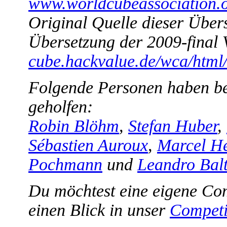
www.worldcubeassociation.o
Original Quelle dieser Über
Übersetzung der 2009-final 
cube.hackvalue.de/wca/html
Folgende Personen haben be
geholfen:
Robin Blöhm
,
Stefan Huber
,
Sébastien Auroux
,
Marcel He
Pochmann
und
Leandro Balt
Du möchtest eine eigene Com
einen Blick in unser
Competi