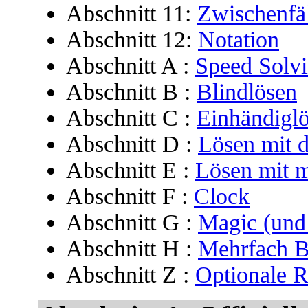
Abschnitt 11:
Zwischenfä
Abschnitt 12:
Notation
Abschnitt A :
Speed Solvi
Abschnitt B :
Blindlösen
Abschnitt C :
Einhändigl
Abschnitt D :
Lösen mit 
Abschnitt E :
Lösen mit 
Abschnitt F :
Clock
Abschnitt G :
Magic (und 
Abschnitt H :
Mehrfach B
Abschnitt Z :
Optionale R