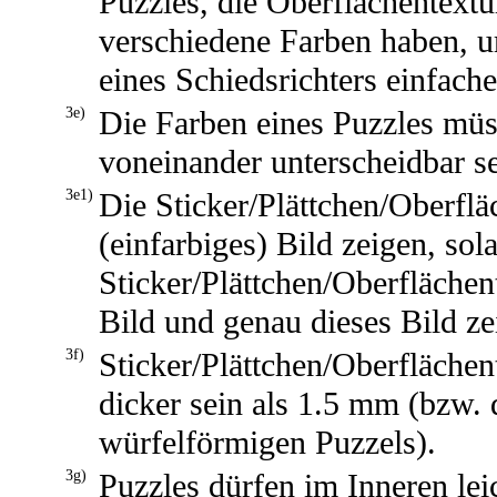
Puzzles, die Oberflächentext
verschiedene Farben haben, u
eines Schiedsrichters einfach
3e)
Die Farben eines Puzzles müss
voneinander unterscheidbar se
3e1)
Die Sticker/Plättchen/Oberfl
(einfarbiges) Bild zeigen, sol
Sticker/Plättchen/Oberfläche
Bild und genau dieses Bild ze
3f)
Sticker/Plättchen/Oberfläche
dicker sein als 1.5 mm (bzw. 
würfelförmigen Puzzels).
3g)
Puzzles dürfen im Inneren le