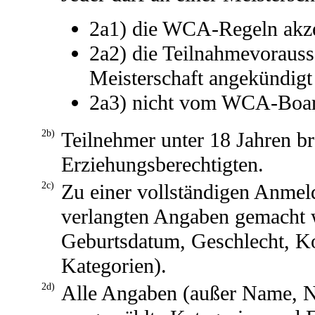
2a1) die WCA-Regeln akze
2a2) die Teilnahmevorausse
Meisterschaft angekündig
2a3) nicht vom WCA-Boar
2b)
Teilnehmer unter 18 Jahren br
Erziehungsberechtigten.
2c)
Zu einer vollständigen Anmel
verlangten Angaben gemacht w
Geburtsdatum, Geschlecht, K
Kategorien).
2d)
Alle Angaben (außer Name, Na