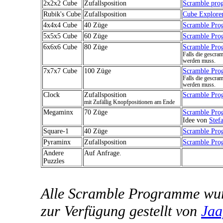
2x2x2 Cube
Zufallsposition
Scramble pr
Rubik's Cube
Zufallsposition
Cube Explorer
4x4x4 Cube
40 Züge
Scramble Pr
5x5x5 Cube
60 Züge
Scramble Pr
6x6x6 Cube
80 Züge
Scramble Pr
Falls die gescra
werden muss.
7x7x7 Cube
100 Züge
Scramble Pr
Falls die gescra
werden muss.
Clock
Zufallsposition
Scramble Pr
mit Zufällig Knopfpositionen am Ende
Megaminx
70 Züge
Scramble Pro
Idee von
Stef
Square-1
40 Züge
Scramble Pr
Pyraminx
Zufallsposition
Scramble Pr
Andere
Auf Anfrage.
Puzzles
Alle Scramble Programme wurd
zur Verfügung gestellt von
Jaa